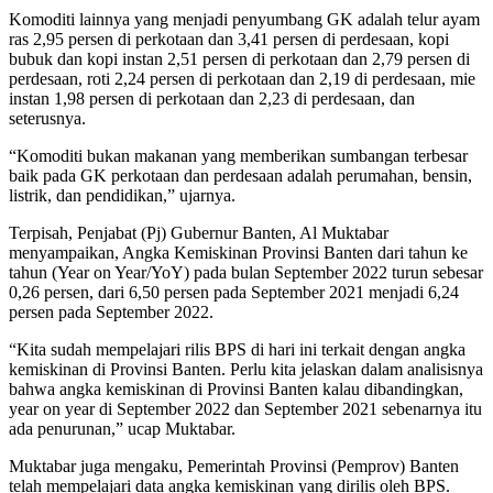
Komoditi lainnya yang menjadi penyumbang GK adalah telur ayam
ras 2,95 persen di perkotaan dan 3,41 persen di perdesaan, kopi
bubuk dan kopi instan 2,51 persen di perkotaan dan 2,79 persen di
perdesaan, roti 2,24 persen di perkotaan dan 2,19 di perdesaan, mie
instan 1,98 persen di perkotaan dan 2,23 di perdesaan, dan
seterusnya.
“Komoditi bukan makanan yang memberikan sumbangan terbesar
baik pada GK perkotaan dan perdesaan adalah perumahan, bensin,
listrik, dan pendidikan,” ujarnya.
Terpisah, Penjabat (Pj) Gubernur Banten, Al Muktabar
menyampaikan, Angka Kemiskinan Provinsi Banten dari tahun ke
tahun (Year on Year/YoY) pada bulan September 2022 turun sebesar
0,26 persen, dari 6,50 persen pada September 2021 menjadi 6,24
persen pada September 2022.
“Kita sudah mempelajari rilis BPS di hari ini terkait dengan angka
kemiskinan di Provinsi Banten. Perlu kita jelaskan dalam analisisnya
bahwa angka kemiskinan di Provinsi Banten kalau dibandingkan,
year on year di September 2022 dan September 2021 sebenarnya itu
ada penurunan,” ucap Muktabar.
Muktabar juga mengaku, Pemerintah Provinsi (Pemprov) Banten
telah mempelajari data angka kemiskinan yang dirilis oleh BPS.