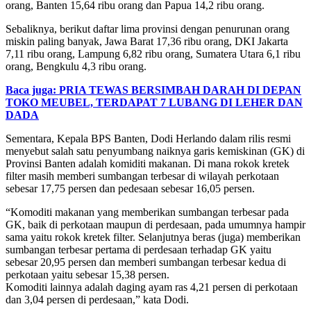
orang, Banten 15,64 ribu orang dan Papua 14,2 ribu orang.
Sebaliknya, berikut daftar lima provinsi dengan penurunan orang
miskin paling banyak, Jawa Barat 17,36 ribu orang, DKI Jakarta
7,11 ribu orang, Lampung 6,82 ribu orang, Sumatera Utara 6,1 ribu
orang, Bengkulu 4,3 ribu orang.
Baca juga: PRIA TEWAS BERSIMBAH DARAH DI DEPAN
TOKO MEUBEL, TERDAPAT 7 LUBANG DI LEHER DAN
DADA
Sementara, Kepala BPS Banten, Dodi Herlando dalam rilis resmi
menyebut salah satu penyumbang naiknya garis kemiskinan (GK) di
Provinsi Banten adalah komiditi makanan. Di mana rokok kretek
filter masih memberi sumbangan terbesar di wilayah perkotaan
sebesar 17,75 persen dan pedesaan sebesar 16,05 persen.
“Komoditi makanan yang memberikan sumbangan terbesar pada
GK, baik di perkotaan maupun di perdesaan, pada umumnya hampir
sama yaitu rokok kretek filter. Selanjutnya beras (juga) memberikan
sumbangan terbesar pertama di perdesaan terhadap GK yaitu
sebesar 20,95 persen dan memberi sumbangan terbesar kedua di
perkotaan yaitu sebesar 15,38 persen.
Komoditi lainnya adalah daging ayam ras 4,21 persen di perkotaan
dan 3,04 persen di perdesaan,” kata Dodi.