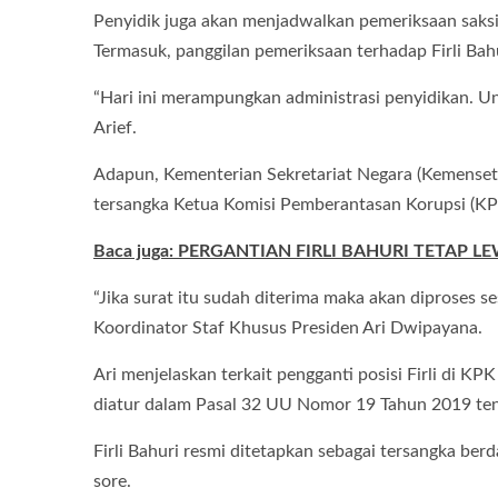
Penyidik juga akan menjadwalkan pemeriksaan saksi-
Termasuk, panggilan pemeriksaan terhadap Firli Bahu
“Hari ini merampungkan administrasi penyidikan. Unt
Arief.
Adapun, Kementerian Sekretariat Negara (Kemense
tersangka Ketua Komisi Pemberantasan Korupsi (KPK) 
Baca juga: PERGANTIAN FIRLI BAHURI TETAP 
“Jika surat itu sudah diterima maka akan diproses 
Koordinator Staf Khusus Presiden Ari Dwipayana.
Ari menjelaskan terkait pengganti posisi Firli di K
diatur dalam Pasal 32 UU Nomor 19 Tahun 2019 t
Firli Bahuri resmi ditetapkan sebagai tersangka ber
sore.