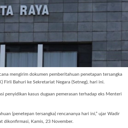
ncana mengirim dokumen pemberitahuan penetapan tersangka
irli Bahuri ke Sekretariat Negara (Setneg), hari ini.
rasi penyidikan kasus dugaan pemerasan terhadap eks Menteri
ahuan (penetepan tersangka) rencananya hari ini,” ujar Wadir
at dikonfirmasi, Kamis, 23 November.