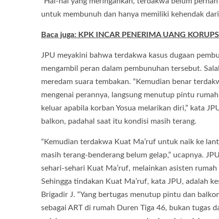
“Hal-hal yang meringankan, terdakwa belum pernah d
untuk membunuh dan hanya memiliki kehendak dari p
Baca juga: KPK INCAR PENERIMA UANG KORUP
JPU meyakini bahwa terdakwa kasus dugaan pembunu
mengambil peran dalam pembunuhan tersebut. Salah
meredam suara tembakan. “Kemudian benar terdakw
mengenai perannya, langsung menutup pintu rumah
keluar apabila korban Yosua melarikan diri,” kata J
balkon, padahal saat itu kondisi masih terang.
“Kemudian terdakwa Kuat Ma’ruf untuk naik ke lanta
masih terang-benderang belum gelap,” ucapnya. JP
sehari-sehari Kuat Ma’ruf, melainkan asisten rumah 
Sehingga tindakan Kuat Ma’ruf, kata JPU, adalah
Brigadir J. “Yang bertugas menutup pintu dan balkon
sebagai ART di rumah Duren Tiga 46, bukan tugas 