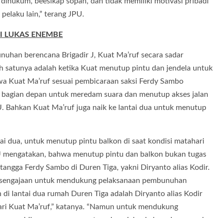
ihukum, beesikap sopan, dan tidak memiliki motivasi pribadi
elaku lain,” terang JPU.
SI LUKAS ENEMBE
han berencana Brigadir J, Kuat Ma’ruf secara sadar
 satunya adalah ketika Kuat menutup pintu dan jendela untuk
a Kuat Ma’ruf sesuai pembicaraan saksi Ferdy Sambo
 bagian depan untuk meredam suara dan menutup akses jalan
PU. Bahkan Kuat Ma’ruf juga naik ke lantai dua untuk menutup
i dua, untuk menutup pintu balkon di saat kondisi matahari
U mengatakan, bahwa menutup pintu dan balkon bukan tugas
tangga Ferdy Sambo di Duren Tiga, yakni Diryanto alias Kodir.
 kesengajaan untuk mendukung pelaksanaan pembunuhan
 di lantai dua rumah Duren Tiga adalah Diryanto alias Kodir
dari Kuat Ma’ruf,” katanya. “Namun untuk mendukung