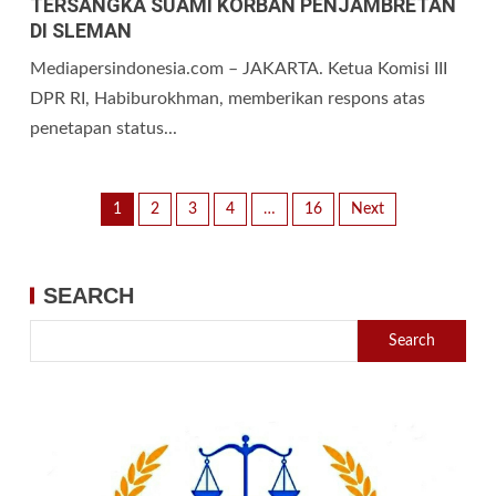
TERSANGKA SUAMI KORBAN PENJAMBRETAN
DI SLEMAN
Mediapersindonesia.com – JAKARTA. Ketua Komisi III
DPR RI, Habiburokhman, memberikan respons atas
penetapan status...
1
2
3
4
…
16
Next
SEARCH
Search