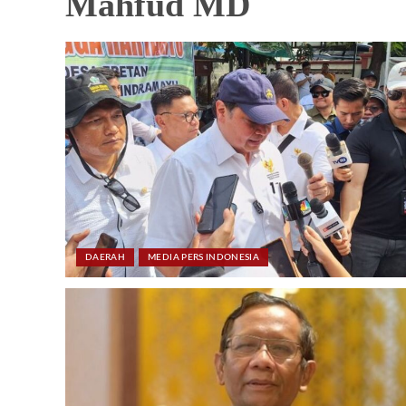
Mahfud MD
DAERAH
MEDIA PERS INDONESIA