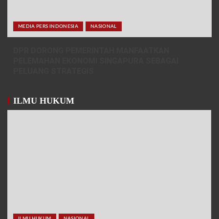
MEDIA PERS INDONESIA
NASIONAL
DPR DORONG PEMERINTAH MANFAATKAN
PELEMAHAN EKONOMI SINGAPURA SEBAGAI
PELUANG STRATEGIS
ILMU HUKUM
ILMU HUKUM
NASIONAL