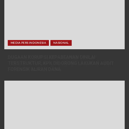
MEDIA PERS INDONESIA
NASIONAL
DUGAAN KORUPSI KEPABEANAN DINILAI
TERSTRUKTUR, KPK DIDORONG LAKUKAN AUDIT
FORENSIK ALIRAN DANA