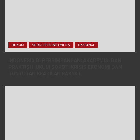
HUKUM
MEDIA PERS INDONESIA
NASIONAL
INDONESIA DI PERSIMPANGAN: AKADEMISI DAN
PRAKTISI HUKUM SOROTI KRISIS EKONOMI DAN
TUNTUTAN KEADILAN RAKYAT.