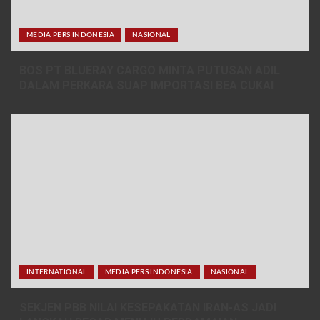
MEDIA PERS INDONESIA
NASIONAL
BOS PT BLUERAY CARGO MINTA PUTUSAN ADIL
DALAM PERKARA SUAP IMPORTASI BEA CUKAI
INTERNATIONAL
MEDIA PERS INDONESIA
NASIONAL
SEKJEN PBB NILAI KESEPAKATAN IRAN-AS JADI