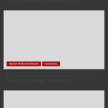
LANGKAH BESAR MENUJU PERDAMAIAN
MEDIA PERS INDONESIA
NASIONAL
KPK DALAMI DUGAAN PENERIMAAN GRATIFIKASI
LAIN YANG MENYERET SILMY KARIM