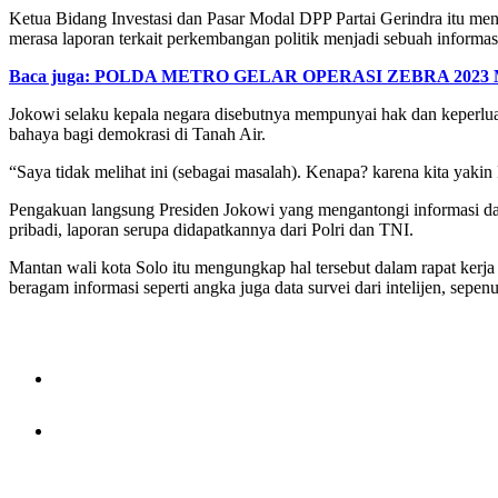
Ketua Bidang Investasi dan Pasar Modal DPP Partai Gerindra itu menga
merasa laporan terkait perkembangan politik menjadi sebuah informas
Baca juga: POLDA METRO GELAR OPERASI ZEBRA 2023
Jokowi selaku kepala negara disebutnya mempunyai hak dan keperluan u
bahaya bagi demokrasi di Tanah Air.
“Saya tidak melihat ini (sebagai masalah). Kenapa? karena kita yaki
Pengakuan langsung Presiden Jokowi yang mengantongi informasi dan da
pribadi, laporan serupa didapatkannya dari Polri dan TNI.
Mantan wali kota Solo itu mengungkap hal tersebut dalam rapat ker
beragam informasi seperti angka juga data survei dari intelijen, sepe