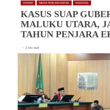
HUKUM
MEDIA PERS INDONESIA
NASIONAL
KASUS SUAP GUBE
MALUKU UTARA, J
TAHUN PENJARA E
2 min read