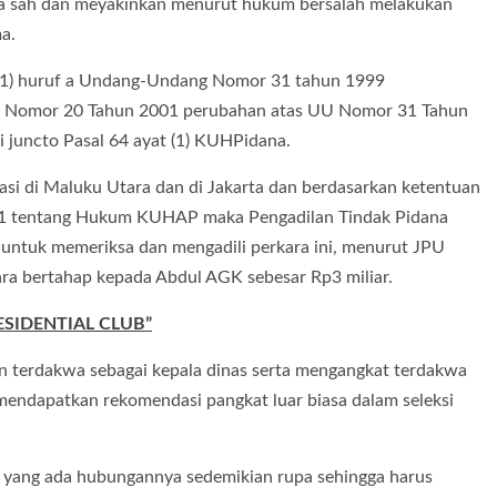
a sah dan meyakinkan menurut hukum bersalah melakukan
a.
 (1) huruf a Undang-Undang Nomor 31 tahun 1999
U Nomor 20 Tahun 2001 perubahan atas UU Nomor 31 Tahun
 juncto Pasal 64 ayat (1) KUHPidana.
asi di Maluku Utara dan di Jakarta dan berdasarkan ketentuan
1981 tentang Hukum KUHAP maka Pengadilan Tindak Pidana
untuk memeriksa dan mengadili perkara ini, menurut JPU
ra bertahap kepada Abdul AGK sebesar Rp3 miliar.
ESIDENTIAL CLUB”
 terdakwa sebagai kepala dinas serta mengangkat terdakwa
 mendapatkan rekomendasi pangkat luar biasa dalam seleksi
 yang ada hubungannya sedemikian rupa sehingga harus