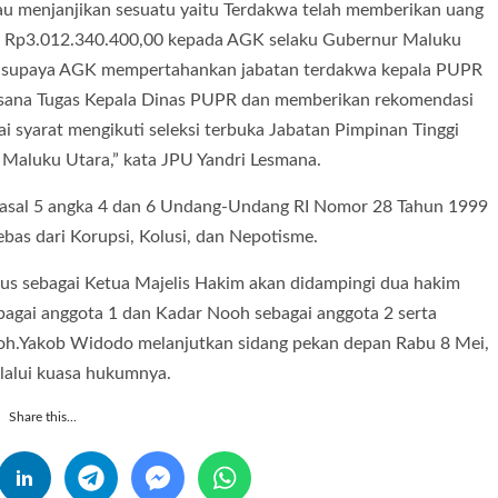
au menjanjikan sesuatu yaitu Terdakwa telah memberikan uang
ar Rp3.012.340.400,00 kepada AGK selaku Gubernur Maluku
ud supaya AGK mempertahankan jabatan terdakwa kepala PUPR
ksana Tugas Kepala Dinas PUPR dan memberikan rekomendasi
i syarat mengikuti seleksi terbuka Jabatan Pimpinan Tinggi
Maluku Utara,” kata JPU Yandri Lesmana.
 Pasal 5 angka 4 dan 6 Undang-Undang RI Nomor 28 Tahun 1999
bas dari Korupsi, Kolusi, dan Nepotisme.
us sebagai Ketua Majelis Hakim akan didampingi dua hakim
bagai anggota 1 dan Kadar Nooh sebagai anggota 2 serta
oh.Yakob Widodo melanjutkan sidang pekan depan Rabu 8 Mei,
alui kuasa hukumnya.
Share this...