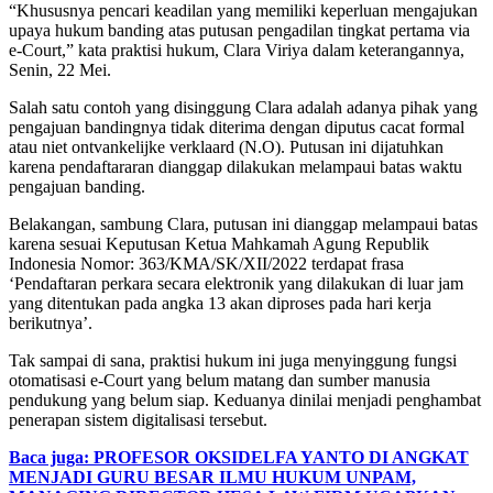
“Khususnya pencari keadilan yang memiliki keperluan mengajukan
upaya hukum banding atas putusan pengadilan tingkat pertama via
e-Court,” kata praktisi hukum, Clara Viriya dalam keterangannya,
Senin, 22 Mei.
Salah satu contoh yang disinggung Clara adalah adanya pihak yang
pengajuan bandingnya tidak diterima dengan diputus cacat formal
atau niet ontvankelijke verklaard (N.O). Putusan ini dijatuhkan
karena pendaftararan dianggap dilakukan melampaui batas waktu
pengajuan banding.
Belakangan, sambung Clara, putusan ini dianggap melampaui batas
karena sesuai Keputusan Ketua Mahkamah Agung Republik
Indonesia Nomor: 363/KMA/SK/XII/2022 terdapat frasa
‘Pendaftaran perkara secara elektronik yang dilakukan di luar jam
yang ditentukan pada angka 13 akan diproses pada hari kerja
berikutnya’.
Tak sampai di sana, praktisi hukum ini juga menyinggung fungsi
otomatisasi e-Court yang belum matang dan sumber manusia
pendukung yang belum siap. Keduanya dinilai menjadi penghambat
penerapan sistem digitalisasi tersebut.
Baca juga: PROFESOR OKSIDELFA YANTO DI ANGKAT
MENJADI GURU BESAR ILMU HUKUM UNPAM,