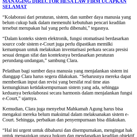
MANAGING DIRECTOR HESA LAW FIRM UCAPKAN
SELAMAT
“Kolaborasi dari peraturan, sistem, dan sumber daya manusia yang
belum cukup baik dalam memenuhi kebutuhan pencari keadilan
tersebut merupakan hal yang perlu dibenahi,” tegasnya.
“Dalam konteks sistem elektronik, fungsi otomatisasi berdasarkan
source code sistem e-Court juga perlu dipastikan memilki
kemampuan untuk melakukan inventarisasi perkara secara presisi
sesuai dengan sifat dan konteksnya berdasarkan peraturan
perundang-undangan,” sambung Clara.
Pelatihan bagi sumber daya manusia yang menjalankan sistem ini
dianggap Clara harus segera dilakukan. “Seharusnya mereka dapat
memberikan input dan revisi yang bersifat real time atas
kemungkinan ketidaksempurnaan sistem yang ada, sehingga
keduanya berkolaborasi secara harmonis dalam menjalankan fungsi
e-Court,” ujarnya.
Kemudian, Clara juga menyebut Mahkamah Agung harus bisa
mengakui mereka belum maksimal dalam melaksanakan sistem e-
Court. Sehingga, perbaikan dan penyempurnaan bisa dilakukan.
“Hal ini urgent untuk dibaharui dan disempurnakan, mengingat hak
untuk mengajukan upaya hukum dan mendapatkan keadilan objektif