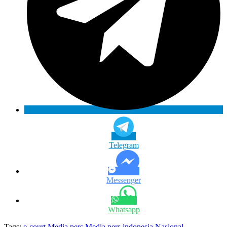
Telegram
Messenger
Whatsapp
Tags:
e-court
Media pers
Media pers indonesia
Nasional