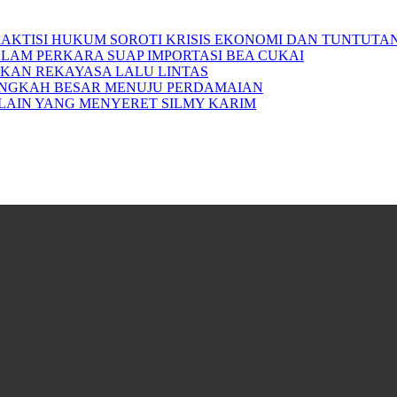
RAKTISI HUKUM SOROTI KRISIS EKONOMI DAN TUNTUTA
ALAM PERKARA SUAP IMPORTASI BEA CUKAI
APKAN REKAYASA LALU LINTAS
 LANGKAH BESAR MENUJU PERDAMAIAN
LAIN YANG MENYERET SILMY KARIM