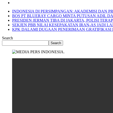
INDONESIA DI PERSIMPANGAN: AKADEMISI DAN P
BOS PT BLUERAY CARGO MINTA PUTUSAN ADIL D
PRESIDEN JERMAN TIBA DI JAKARTA, POLISI TER
SEKJEN PBB NILAI KESEPAKATAN IRAN-AS JADI
KPK DALAMI DUGAAN PENERIMAAN GRATIFIKASI 
Search
Search