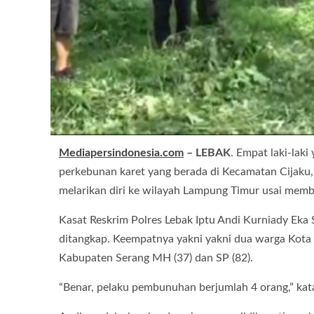
Mediapersindonesia.com
– LEBAK
. Empat laki-lak
perkebunan karet yang berada di Kecamatan Cijaku,
melarikan diri ke wilayah Lampung Timur usai mem
Kasat Reskrim Polres Lebak Iptu Andi Kurniady E
ditangkap. Keempatnya yakni yakni dua warga Kota Se
Kabupaten Serang MH (37) dan SP (82).
“Benar, pelaku pembunuhan berjumlah 4 orang,” kat