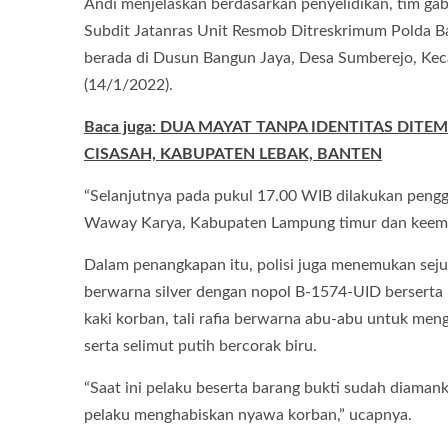
Andi menjelaskan berdasarkan penyelidikan, tim gab
Subdit Jatanras Unit Resmob Ditreskrimum Polda B
berada di Dusun Bangun Jaya, Desa Sumberejo, K
(14/1/2022).
Baca juga: DUA MAYAT TANPA IDENTITAS DI
CISASAH, KABUPATEN LEBAK, BANTEN
“Selanjutnya pada pukul 17.00 WIB dilakukan peng
Waway Karya, Kabupaten Lampung timur dan keempat
Dalam penangkapan itu, polisi juga menemukan seju
berwarna silver dengan nopol B-1574-UID berserta k
kaki korban, tali rafia berwarna abu-abu untuk mengi
serta selimut putih bercorak biru.
“Saat ini pelaku beserta barang bukti sudah diamank
pelaku menghabiskan nyawa korban,” ucapnya.