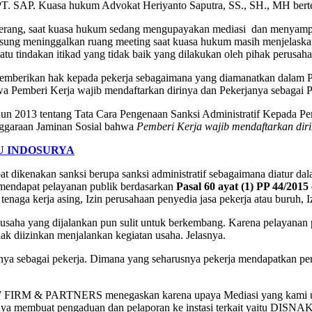
ng PT. SAP. Kuasa hukum Advokat Heriyanto Saputra, SS., SH., MH be
 terang, saat kuasa hukum sedang mengupayakan mediasi dan menyamp
langsung meninggalkan ruang meeting saat kuasa hukum masih menjelas
uatu tindakan itikad yang tidak baik yang dilakukan oleh pihak perusa
mberikan hak kepada pekerja sebagaimana yang diamanatkan dalam 
 Pemberi Kerja wajib mendaftarkan dirinya dan Pekerjanya sebagai P
Tahun 2013 tentang Tata Cara Pengenaan Sanksi Administratif Kepada P
nggaraan Jaminan Sosial bahwa
Pemberi Kerja wajib mendaftarkan dir
U INDOSURYA
pat dikenakan sanksi berupa sanksi administratif sebagaimana diatur d
 mendapat pelayanan publik berdasarkan
Pasal 60 ayat (1) PP 44/2015
tenaga kerja asing, Izin perusahaan penyedia jasa pekerja atau buruh,
saha yang dijalankan pun sulit untuk berkembang. Karena pelayanan pub
dak diizinkan menjalankan kegiatan usaha. Jelasnya.
nya sebagai pekerja. Dimana yang seharusnya pekerja mendapatkan per
FIRM & PARTNERS menegaskan karena upaya Mediasi yang kami upayak
nya membuat pengaduan dan pelaporan ke instasi terkait yaitu DISNA