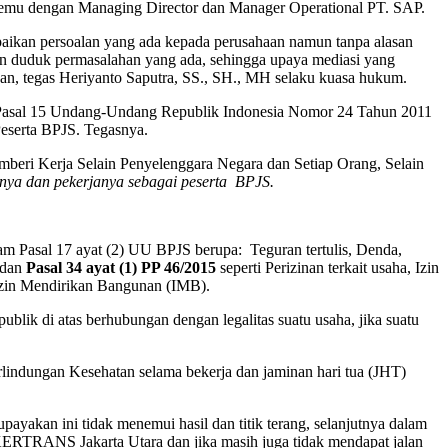
rtemu dengan Managing Director dan Manager Operational PT. SAP.
aikan persoalan yang ada kepada perusahaan namun tanpa alasan
kan duduk permasalahan yang ada, sehingga upaya mediasi yang
haan, tegas Heriyanto Saputra, SS., SH., MH selaku kuasa hukum.
Pasal 15 Undang-Undang Republik Indonesia Nomor 24 Tahun 2011
eserta BPJS. Tegasnya.
emberi Kerja Selain Penyelenggara Negara dan Setiap Orang, Selain
inya dan pekerjanya sebagai peserta BPJS.
alam Pasal 17 ayat (2) UU BPJS berupa: Teguran tertulis, Denda,
dan
Pasal 34 ayat (1) PP 46/2015
seperti Perizinan terkait usaha, Izin
 Izin Mendirikan Bangunan (IMB).
lik di atas berhubungan dengan legalitas suatu usaha, jika suatu
lindungan Kesehatan selama bekerja dan jaminan hari tua (JHT)
an ini tidak menemui hasil dan titik terang, selanjutnya dalam
KERTRANS Jakarta Utara dan jika masih juga tidak mendapat jalan