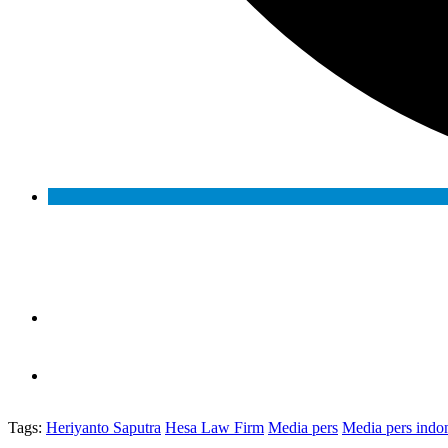
Tags:
Heriyanto Saputra
Hesa Law Firm
Media pers
Media pers indo