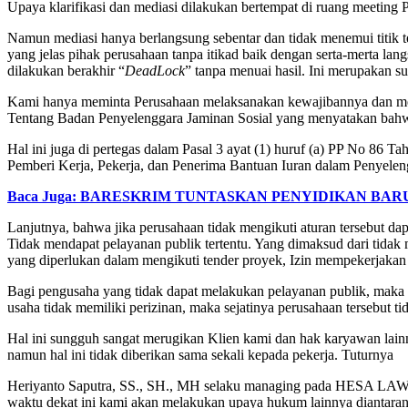
Upaya klarifikasi dan mediasi dilakukan bertempat di ruang meeti
Namun mediasi hanya berlangsung sebentar dan tidak menemui titik
yang jelas pihak perusahaan tanpa itikad baik dengan serta-merta 
dilakukan berakhir “
DeadLock
” tanpa menuai hasil. Ini merupakan s
Kami hanya meminta Perusahaan melaksanakan kewajibannya dan me
Tentang Badan Penyelenggara Jaminan Sosial yang menyatakan bahwa
Hal ini juga di pertegas dalam Pasal 3 ayat (1) huruf (a) PP No 86 
Pemberi Kerja, Pekerja, dan Penerima Bantuan Iuran dalam Penyele
Baca Juga: BARESKRIM TUNTASKAN PENYIDIKAN BAR
Lanjutnya, bahwa jika perusahaan tidak mengikuti aturan tersebut da
Tidak mendapat pelayanan publik tertentu. Yang dimaksud dari tidak
yang diperlukan dalam mengikuti tender proyek, Izin mempekerjakan 
Bagi pengusaha yang tidak dapat melakukan pelayanan publik, maka u
usaha tidak memiliki perizinan, maka sejatinya perusahaan tersebut ti
Hal ini sungguh sangat merugikan Klien kami dan hak karyawan lain
namun hal ini tidak diberikan sama sekali kepada pekerja. Tuturnya
Heriyanto Saputra, SS., SH., MH selaku managing pada HESA LAW 
waktu dekat ini kami akan melakukan upaya hukum lainnya diantara