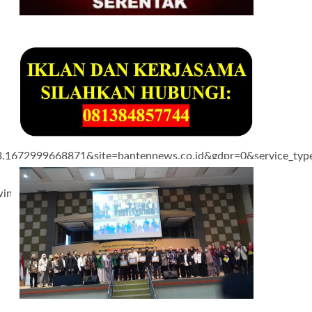
672999668871&site=bantennews.co.id&gdpr=0&service_ty
ccessible=1&is_lazyload=0&inarticle_init=1