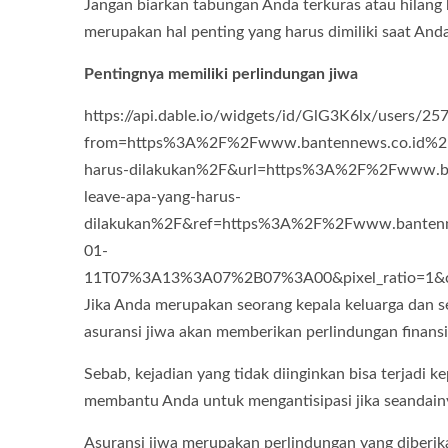
Jangan biarkan tabungan Anda terkuras atau hilang
merupakan hal penting yang harus dimiliki saat An
Pentingnya memiliki perlindungan jiwa
https://api.dable.io/widgets/id/GlG3K6lx/users/
from=https%3A%2F%2Fwww.bantennews.co.id%2Fge
harus-dilakukan%2F&url=https%3A%2F%2Fwww.ban
leave-apa-yang-harus-
dilakukan%2F&ref=https%3A%2F%2Fwww.bantenne
01-
11T07%3A13%3A07%2B07%3A00&pixel_ratio=1&clien
Jika Anda merupakan seorang kepala keluarga dan se
asuransi jiwa akan memberikan perlindungan finansia
Sebab, kejadian yang tidak diinginkan bisa terjadi k
membantu Anda untuk mengantisipasi jika seandainya
Asuransi jiwa merupakan perlindungan yang diberik