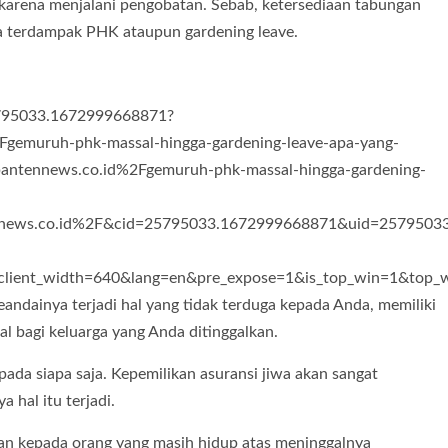
 karena menjalani pengobatan. Sebab, ketersediaan tabungan
da terdampak PHK ataupun gardening leave.
25795033.1672999668871?
muruh-phk-massal-hingga-gardening-leave-apa-yang-
tennews.co.id%2Fgemuruh-phk-massal-hingga-gardening-
ws.co.id%2F&cid=25795033.1672999668871&uid=25795033.1
t_width=640&lang=en&pre_expose=1&is_top_win=1&top_win_a
andainya terjadi hal yang tidak terduga kepada Anda, memiliki
l bagi keluarga yang Anda ditinggalkan.
epada siapa saja. Kepemilikan asuransi jiwa akan sangat
 hal itu terjadi.
an kepada orang yang masih hidup atas meninggalnya