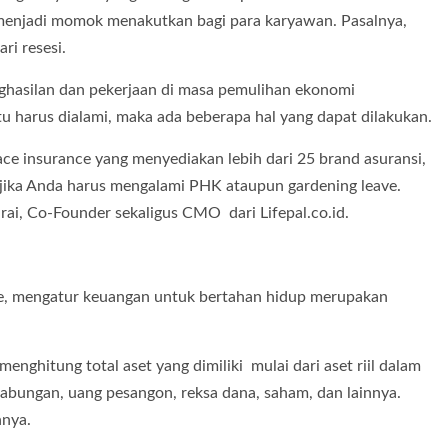
 menjadi momok menakutkan bagi para karyawan. Pasalnya,
ri resesi.
nghasilan dan pekerjaan di masa pemulihan ekonomi
itu harus dialami, maka ada beberapa hal yang dapat dilakukan.
lace insurance yang menyediakan lebih dari 25 brand asuransi,
jika Anda harus mengalami PHK ataupun gardening leave.
arai, Co-Founder sekaligus CMO dari Lifepal.co.id.
ve, mengatur keuangan untuk bertahan hidup merupakan
enghitung total aset yang dimiliki mulai dari aset riil dalam
u tabungan, uang pesangon, reksa dana, saham, dan lainnya.
nnya.