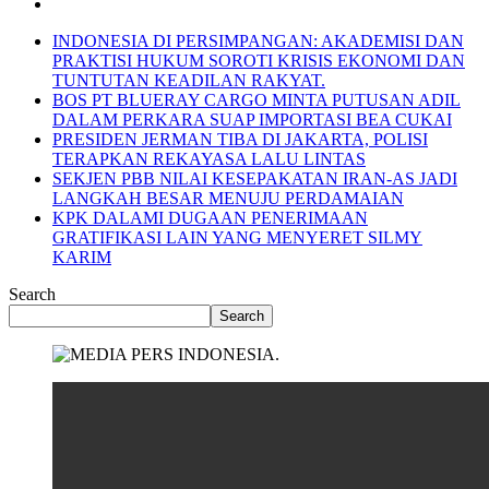
INDONESIA DI PERSIMPANGAN: AKADEMISI DAN
PRAKTISI HUKUM SOROTI KRISIS EKONOMI DAN
TUNTUTAN KEADILAN RAKYAT.
BOS PT BLUERAY CARGO MINTA PUTUSAN ADIL
DALAM PERKARA SUAP IMPORTASI BEA CUKAI
PRESIDEN JERMAN TIBA DI JAKARTA, POLISI
TERAPKAN REKAYASA LALU LINTAS
SEKJEN PBB NILAI KESEPAKATAN IRAN-AS JADI
LANGKAH BESAR MENUJU PERDAMAIAN
KPK DALAMI DUGAAN PENERIMAAN
GRATIFIKASI LAIN YANG MENYERET SILMY
KARIM
Search
Search