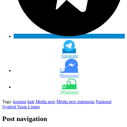
Telegram
Messenger
Whatsapp
Tags:
korupsi
kpk
Media pers
Media pers indonesia
Nasional
Syahrul Yasin Limpo
Post navigation