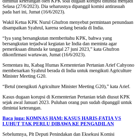
dimintai keterangan oleh KPK soal dugaan korupsi ditunda menjadi
Selasa (27/6/2023). Dia seharusnya dipanggil komisi antirasuah
pada hari ini, Jumat (16/6/2023).
Wakil Ketua KPK Nurul Ghufron menyebut permintaan penundaan
disampaikan Syahrul, karena sedang berada di India.
“Iya yang bersangkutan memberitahu KPK, bahwa yang
bersangkutan terjadwal kegiatan ke India dan meminta agar
pemeriksaan ditunda ke tanggal 27 juni 2023,” kata Ghufron
dikonfirmasi wartawan, Jumat (16/6/2023).
Sementara itu, Kabag Humas Kementerian Pertanian Arief Cahyono
membenarkan Syahrul berada di India untuk mengikuti Agriculture
Minister Meeting G20.
“Betul (mengikuti Agriculture Minister Meeting G20),” kata Arief.
Kasus dugaan korupsi di Kementerian Pertanian telah diusut KPK
sejak awal Januari 2023. Puluhan orang pun sudah dipanggil untuk
dimintai keterangan.
Baca juga: KOMNAS HAM: KASUS HARIS-FATIA VS
LUHUT TAK PERLU DIBAWA KE PENGADILAN
Sebelumnya, Plt Deputi Penindakan dan Eksekusi Komisi