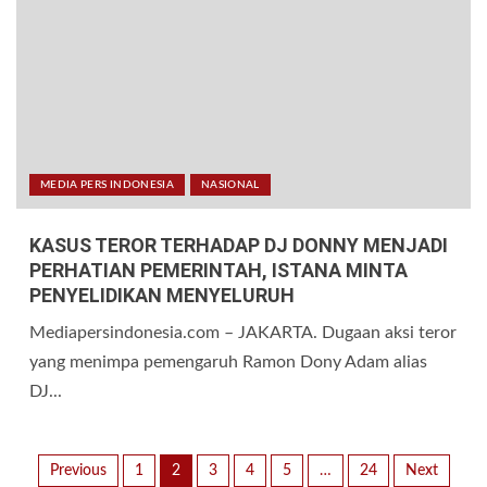
MEDIA PERS INDONESIA
NASIONAL
KASUS TEROR TERHADAP DJ DONNY MENJADI
PERHATIAN PEMERINTAH, ISTANA MINTA
PENYELIDIKAN MENYELURUH
Mediapersindonesia.com – JAKARTA. Dugaan aksi teror
yang menimpa pemengaruh Ramon Dony Adam alias
DJ...
Previous
1
2
3
4
5
…
24
Next